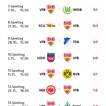
7.
:
VfB
WOB
3:1
7.10.
15:30
8.
:
FCU
VfB
0:3
21.10.
15:30
9.
:
VfB
TSG
2:3
28.10.
15:30
10.
:
HDH
VfB
2:0
5.11.
17:30
11.
:
VfB
BVB
2:1
11.11.
15:30
12.
:
SGE
VfB
1:2
25.11.
18:30
13.
: