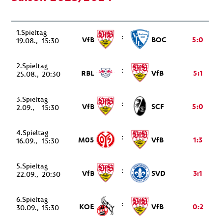
1.
:
VfB
BOC
5:0
19.08.
15:30
2.
:
RBL
VfB
5:1
25.08.
20:30
3.
:
VfB
SCF
5:0
2.09.
15:30
4.
:
M05
VfB
1:3
16.09.
15:30
5.
:
VfB
SVD
3:1
22.09.
20:30
6.
:
KOE
VfB
0:2
30.09.
15:30