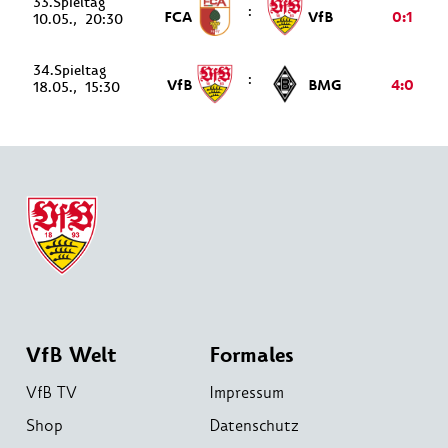
33.
:
FCA
VfB
0:1
10.05.
20:30
34.
:
VfB
BMG
4:0
18.05.
15:30
VfB Welt
Formales
VfB TV
Impressum
Shop
Datenschutz