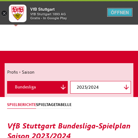
VfB Stuttgart
ÖFFNEN
×
VfB Stuttgart 1893 AG
Menü
Gratis - In Google Play
Profis
›
Saison
Bundesliga
2023/2024
DFB-Pokal
SPIELBERICHTE
SPIELTAGE
TABELLE
VfB Stuttgart Bundesliga-Spielplan
Saison 2023/2024