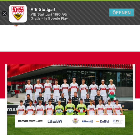
VfB Stuttgart
ÖFFNEN
×
VfB Stuttgart 1893 AG
Menü
Gratis - In Google Play