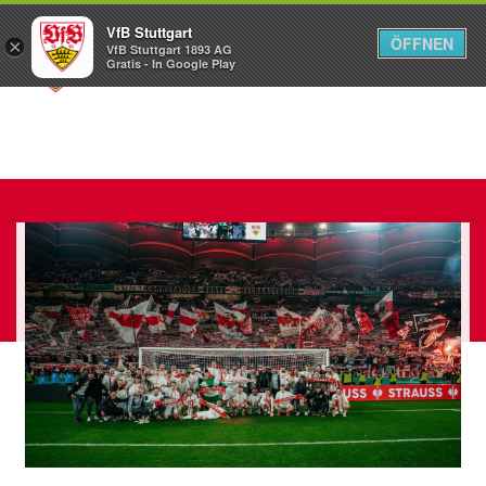
VfB Stuttgart
ÖFFNEN
×
VfB Stuttgart 1893 AG
Menü
Gratis - In Google Play