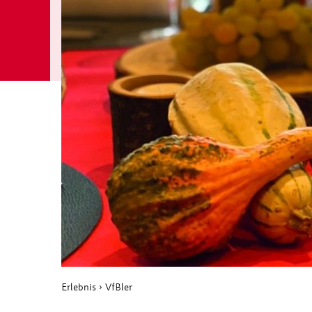
Erlebnis
›
VfBler