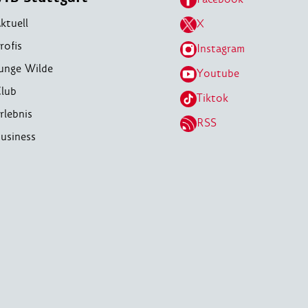
ktuell
X
rofis
Instagram
unge Wilde
Youtube
lub
Tiktok
rlebnis
RSS
usiness