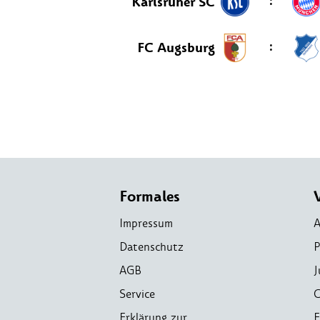
:
Karlsruher SC
:
FC Augsburg
Formales
Impressum
A
Datenschutz
P
AGB
J
Service
C
Erklärung zur
E