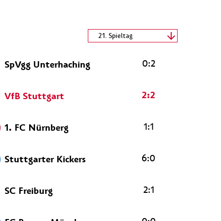
Spieltag wählen
21. Spieltag
07.03.2020 - 07.03.2020
0:2
SpVgg Unterhaching
2:2
VfB Stuttgart
1:1
1. FC Nürnberg
6:0
Stuttgarter Kickers
2:1
SC Freiburg