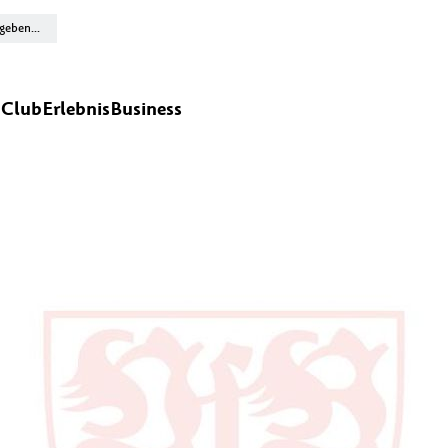
n
Club
Erlebnis
Business