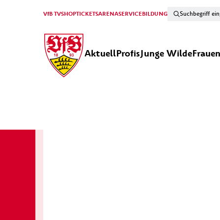
VfB TV
SHOP
TICKETS
ARENA
SERVICE
BILDUNG
Aktuell
Profis
Junge Wilde
Fraue