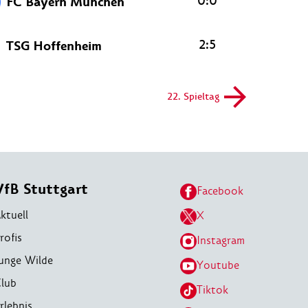
0:0
FC Bayern München
2:5
TSG Hoffenheim
22. Spieltag
VfB Stuttgart
Facebook
ktuell
X
rofis
Instagram
unge Wilde
Youtube
lub
Tiktok
rlebnis