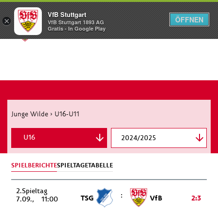
VfB Stuttgart
ÖFFNEN
×
VfB Stuttgart 1893 AG
Menü
Gratis - In Google Play
Junge Wilde
›
U16-U11
U16
2024/2025
U15
SPIELBERICHTE
SPIELTAGE
TABELLE
U14
2.
:
TSG
VfB
2:3
7.09.
11:00