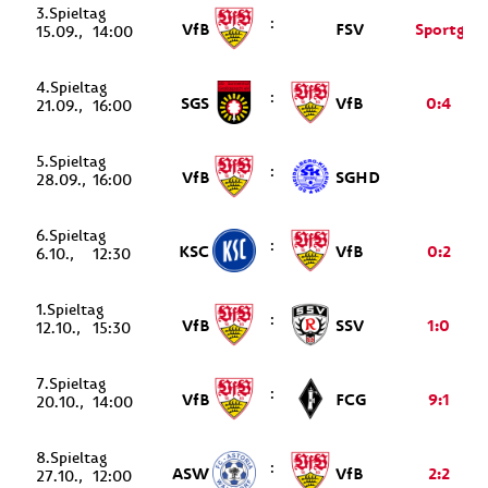
3.
:
VfB
FSV
Sportgeri
15.09.
14:00
4.
:
SGS
VfB
0:4
21.09.
16:00
5.
:
VfB
SGHD
28.09.
16:00
6.
:
KSC
VfB
0:2
6.10.
12:30
1.
:
VfB
SSV
1:0
12.10.
15:30
7.
:
VfB
FCG
9:1
20.10.
14:00
8.
:
ASW
VfB
2:2
27.10.
12:00