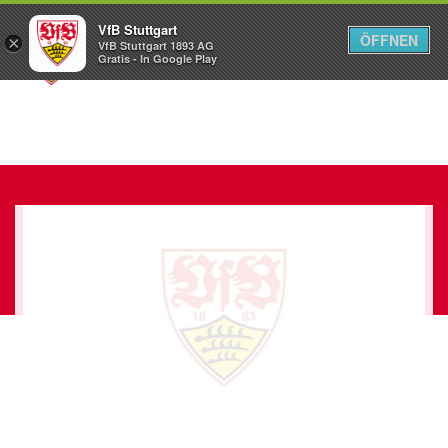
VfB Stuttgart
ÖFFNEN
×
VfB Stuttgart 1893 AG
Menü
Gratis - In Google Play