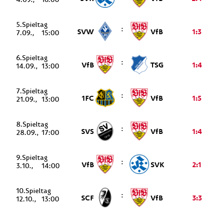
5.
:
SVW
VfB
1:3
7.09.
15:00
6.
:
VfB
TSG
1:4
14.09.
13:00
7.
:
1FC
VfB
1:5
21.09.
13:00
8.
:
SVS
VfB
1:4
28.09.
17:00
9.
:
VfB
SVK
2:1
3.10.
14:00
10.
:
SCF
VfB
3:3
12.10.
13:00