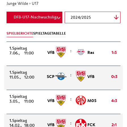
Junge Wilde
›
U17
DFB-U17-Nachwuchsliga
2024/2025
SPIELBERICHTE
SPIELTAGE
TABELLE
1.
:
VfB
Ras
1:5
7.06.
11:00
1.
:
SCP
VfB
0:3
11.05.
12:00
1.
:
VfB
M05
4:3
3.05.
11:00
1.
:
VfB
FCK
2:1
14.02.
18:00