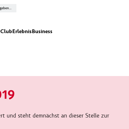
n
Club
Erlebnis
Business
019
ert und steht demnächst an dieser Stelle zur