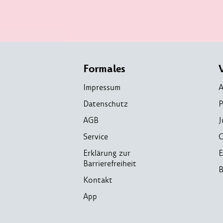
Formales
Impressum
A
Datenschutz
P
AGB
J
Service
C
Erklärung zur
E
Barrierefreiheit
B
Kontakt
App