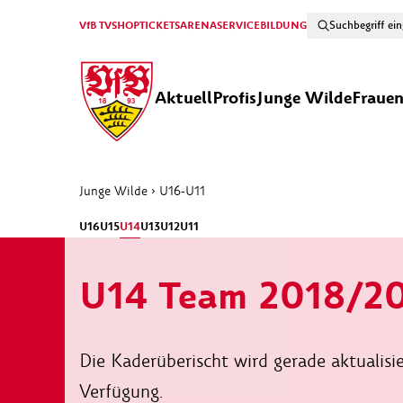
VfB TV
SHOP
TICKETS
ARENA
SERVICE
BILDUNG
Aktuell
Profis
Junge Wilde
Fraue
Junge Wilde
›
U16-U11
U16
U15
U14
U13
U12
U11
U14 Team 2018/2
Die Kaderüberischt wird gerade aktualisi
Verfügung.