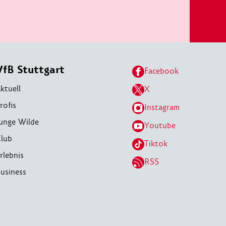
VfB Stuttgart
Facebook
ktuell
X
rofis
Instagram
unge Wilde
Youtube
lub
Tiktok
rlebnis
RSS
usiness