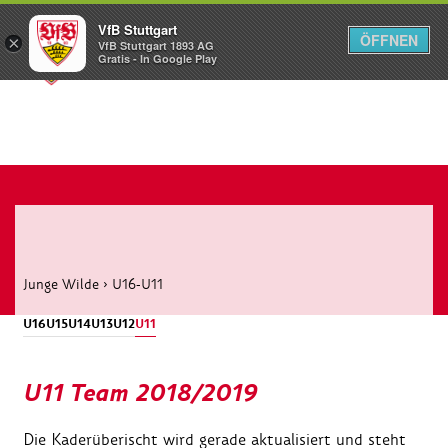
VfB Stuttgart
ÖFFNEN
×
VfB Stuttgart 1893 AG
Menü
Gratis - In Google Play
Junge Wilde
›
U16-U11
U16
U15
U14
U13
U12
U11
U11 Team 2018/2019
Die Kaderüberischt wird gerade aktualisiert und steht