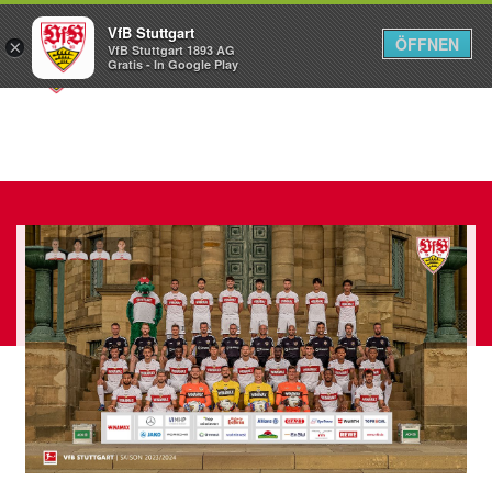
VfB Stuttgart
ÖFFNEN
×
VfB Stuttgart 1893 AG
Menü
Gratis - In Google Play