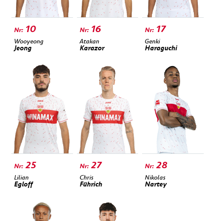
10
16
17
Wooyeong
Atakan
Genki
Jeong
Karazor
Haraguchi
25
27
28
Lilian
Chris
Nikolas
Egloff
Führich
Nartey