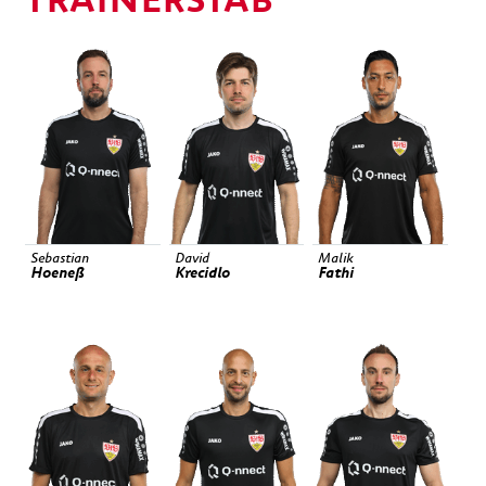
TRAINERSTAB
Sebastian
David
Malik
Hoeneß
Krecidlo
Fathi