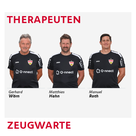
THERAPEUTEN
Gerhard
Matthias
Manuel
Wörn
Hahn
Roth
ZEUGWARTE