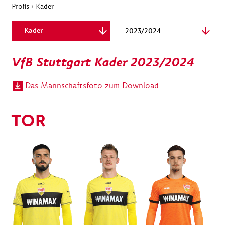
Profis
›
Kader
Kader
2023/2024
Listenansicht
VfB Stuttgart Kader 2023/2024
Statistik
Das Mannschaftsfoto zum Download
Legende
Zu-/Abgänge
TOR