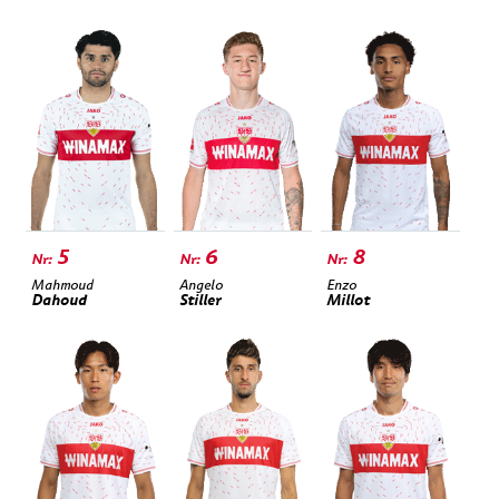
5
6
8
Mahmoud
Angelo
Enzo
Dahoud
Stiller
Millot