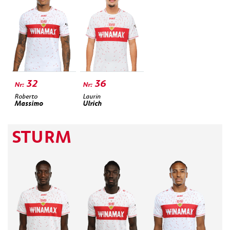
32
36
Roberto
Laurin
Massimo
Ulrich
STURM