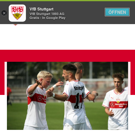
VfB Stuttgart
ÖFFNEN
×
VfB Stuttgart 1893 AG
Menü
Gratis - In Google Play