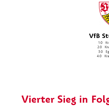
VfB St
1:0
Kr
2:0
Kn
3:0
Eg
4:0
Kr
Vierter Sieg in Fol