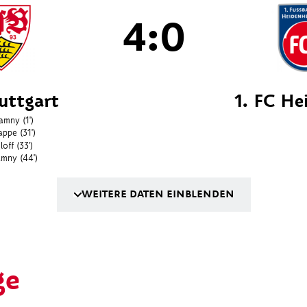
4:0
uttgart
1. FC He
amny
(1')
appe
(31')
loff
(33')
amny
(44')
WEITERE DATEN EINBLENDEN
ge