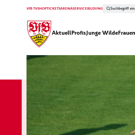
VfB TV
SHOP
TICKETS
ARENA
SERVICE
BILDUNG
Aktuell
Profis
Junge Wilde
Fraue