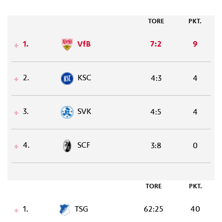
TORE
PKT.
1.
VfB
7:2
9
2.
KSC
4:3
4
3.
SVK
4:5
4
4.
SCF
3:8
0
TORE
PKT.
1.
TSG
62:25
40