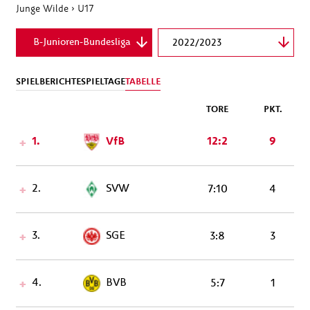
Junge Wilde
›
U17
B-Junioren-Bundesliga
2022/2023
SPIELBERICHTE
SPIELTAGE
TABELLE
TORE
PKT.
1.
VfB
12:2
9
2.
SVW
7:10
4
3.
SGE
3:8
3
4.
BVB
5:7
1