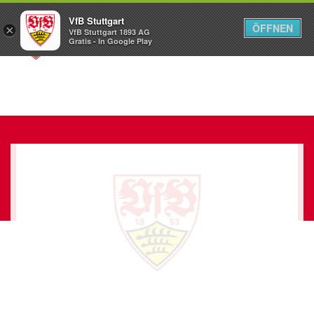
VfB Stuttgart
ÖFFNEN
×
VfB Stuttgart 1893 AG
Menü
Gratis - In Google Play