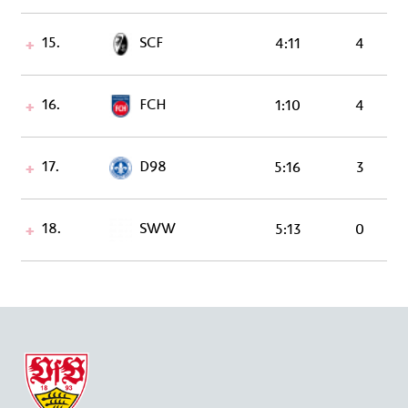
15.
SCF
4:11
4
16.
FCH
1:10
4
17.
D98
5:16
3
18.
SWW
5:13
0