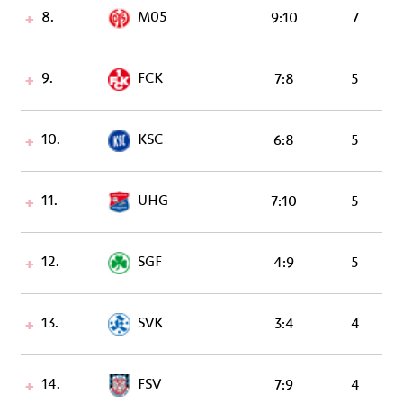
8.
M05
9:10
7
9.
FCK
7:8
5
10.
KSC
6:8
5
11.
UHG
7:10
5
12.
SGF
4:9
5
13.
SVK
3:4
4
14.
FSV
7:9
4