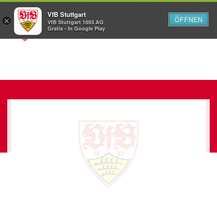
VfB Stuttgart
ÖFFNEN
×
VfB Stuttgart 1893 AG
Menü
Gratis - In Google Play