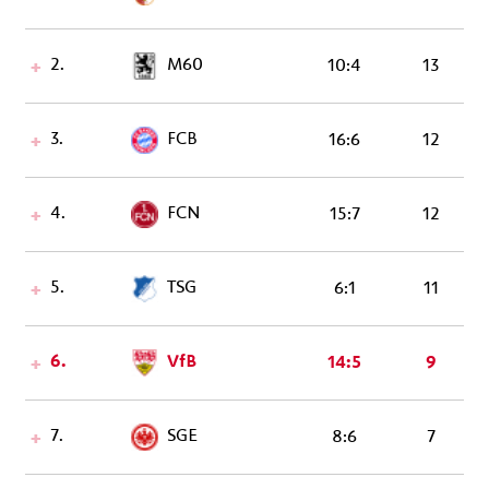
2.
M60
10:4
13
3.
FCB
16:6
12
4.
FCN
15:7
12
5.
TSG
6:1
11
6.
VfB
14:5
9
7.
SGE
8:6
7