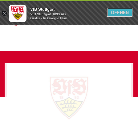
VfB Stuttgart
ÖFFNEN
×
VfB Stuttgart 1893 AG
Menü
Gratis - In Google Play