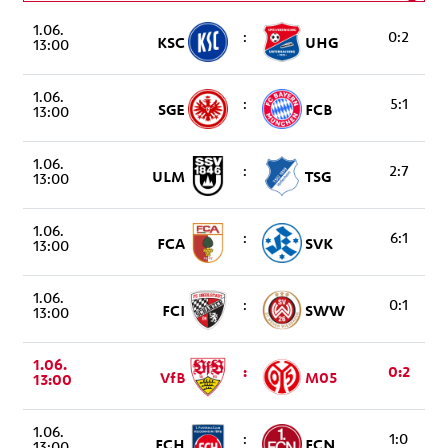
Spieltag wählen
26. Spieltag
1.06.
01.06.2019 - 01.06.2019
:
0:2
KSC
UHG
13:00
1.06.
:
5:1
SGE
FCB
13:00
1.06.
:
2:7
ULM
TSG
13:00
1.06.
:
6:1
FCA
SVK
13:00
1.06.
:
0:1
FCI
SWW
13:00
1.06.
:
0:2
VfB
M05
13:00
1.06.
:
1:0
FCH
FCN
13:00