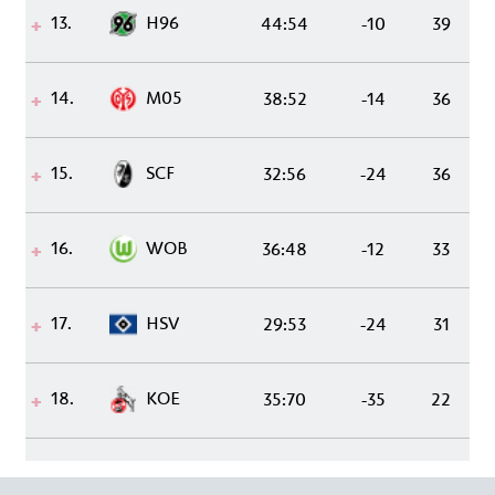
13.
H96
44:54
-10
39
14.
M05
38:52
-14
36
15.
SCF
32:56
-24
36
16.
WOB
36:48
-12
33
17.
HSV
29:53
-24
31
18.
KOE
35:70
-35
22