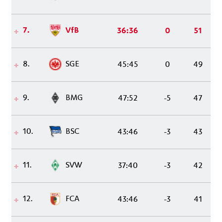
7.
VfB
36:36
0
51
8.
SGE
45:45
0
49
9.
BMG
47:52
-5
47
10.
BSC
43:46
-3
43
11.
SVW
37:40
-3
42
12.
FCA
43:46
-3
41