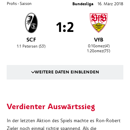
Profis
Saison
Bundesliga
16. März 2018
›
1:2
SCF
VfB
0:1
Gomez
(4')
1:1
Petersen
(53')
1:2
Gomez
(75')
WEITERE DATEN EINBLENDEN
Verdienter Auswärtssieg
In der letzten Aktion des Spiels machte es Ron-Robert
Zieler noch einmal richtig spannend. Als die