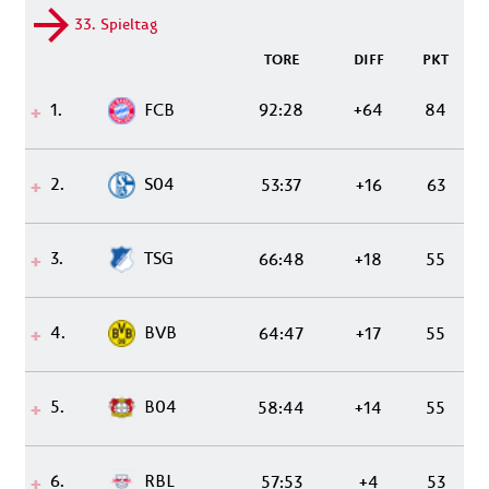
33. Spieltag
TORE
DIFF
PKT
1.
FCB
92:28
+64
84
2.
S04
53:37
+16
63
3.
TSG
66:48
+18
55
4.
BVB
64:47
+17
55
5.
B04
58:44
+14
55
6.
RBL
57:53
+4
53