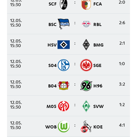
12.05.
:
2:0
SCF
FCA
15:30
12.05.
:
2:6
BSC
RBL
15:30
12.05.
:
2:1
HSV
BMG
15:30
12.05.
:
1:0
S04
SGE
15:30
12.05.
:
3:2
B04
H96
15:30
12.05.
:
1:2
M05
SVW
15:30
12.05.
:
4:1
WOB
KOE
15:30