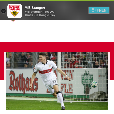
VfB Stuttgart
ÖFFNEN
×
VfB Stuttgart 1893 AG
Menü
Gratis - In Google Play