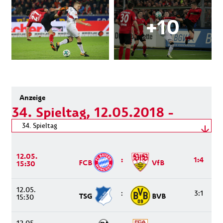
34. Spieltag, 12.05.2018 -
12.05.2018
Spieltag wählen
34. Spieltag
12.05.2018 - 12.05.2018
12.05.
:
1:4
FCB
VfB
15:30
12.05.
:
3:1
TSG
BVB
15:30