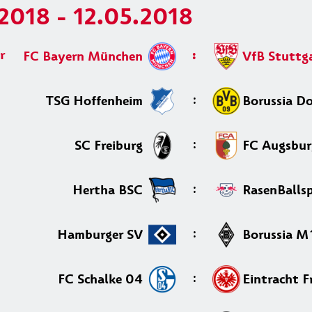
.2018 - 12.05.2018
r
:
FC Bayern München
VfB Stuttg
:
TSG Hoffenheim
Borussia D
:
SC Freiburg
FC Augsbur
:
Hertha BSC
RasenBallsp
:
Hamburger SV
Borussia M
:
FC Schalke 04
Eintracht F