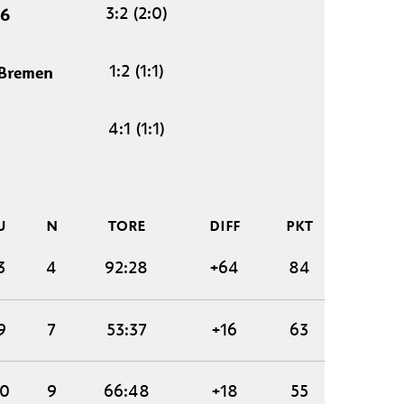
3:2 (2:0)
96
1:2 (1:1)
Bremen
4:1 (1:1)
U
N
TORE
DIFF
PKT
3
4
92:28
+64
84
9
7
53:37
+16
63
10
9
66:48
+18
55