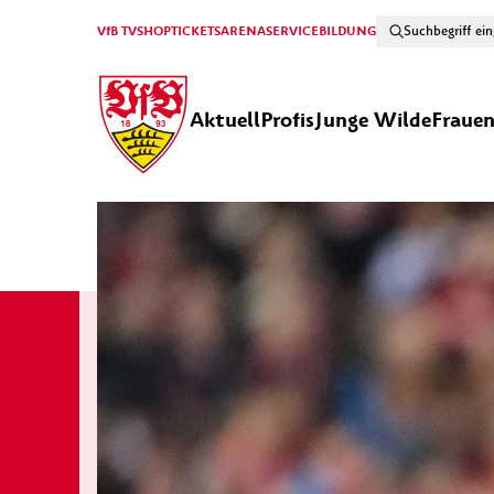
VfB TV
SHOP
TICKETS
ARENA
SERVICE
BILDUNG
Aktuell
Profis
Junge Wilde
Fraue