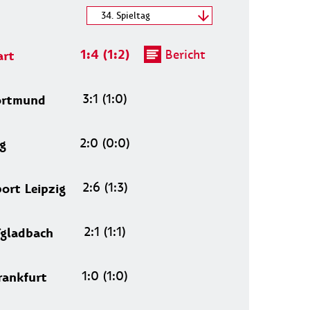
Spieltag wählen
34. Spieltag
12.05.2018 - 12.05.2018
1:4 (1:2)
Bericht
art
3:1 (1:0)
ortmund
2:0 (0:0)
g
2:6 (1:3)
ort Leipzig
2:1 (1:1)
´gladbach
1:0 (1:0)
rankfurt