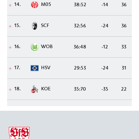
14.
M05
38:52
-14
36
15.
SCF
32:56
-24
36
16.
WOB
36:48
-12
33
17.
HSV
29:53
-24
31
18.
KOE
35:70
-35
22