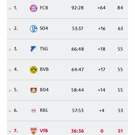
1.
FCB
92:28
+64
84
2.
S04
53:37
+16
63
3.
TSG
66:48
+18
55
4.
BVB
64:47
+17
55
5.
B04
58:44
+14
55
6.
RBL
57:53
+4
53
7.
VfB
36:36
0
51