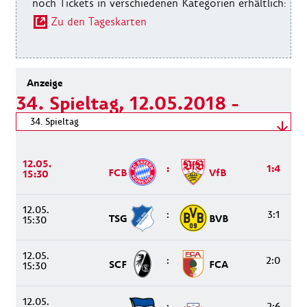
noch Tickets in verschiedenen Kategorien erhältlich:
Zu den Tageskarten
34. Spieltag, 12.05.2018 -
12.05.2018
Spieltag wählen
34. Spieltag
12.05.2018 - 12.05.2018
12.05.
:
1:4
FCB
VfB
15:30
12.05.
:
3:1
TSG
BVB
15:30
12.05.
:
2:0
SCF
FCA
15:30
12.05.
:
2:6