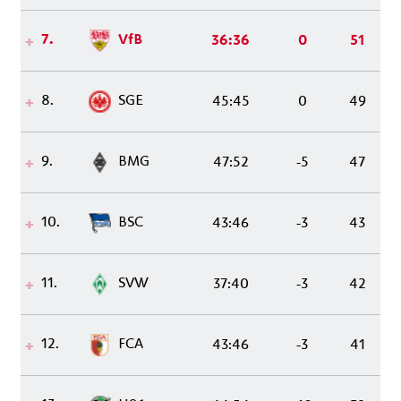
7.
VfB
36:36
0
51
8.
SGE
45:45
0
49
9.
BMG
47:52
-5
47
10.
BSC
43:46
-3
43
11.
SVW
37:40
-3
42
12.
FCA
43:46
-3
41