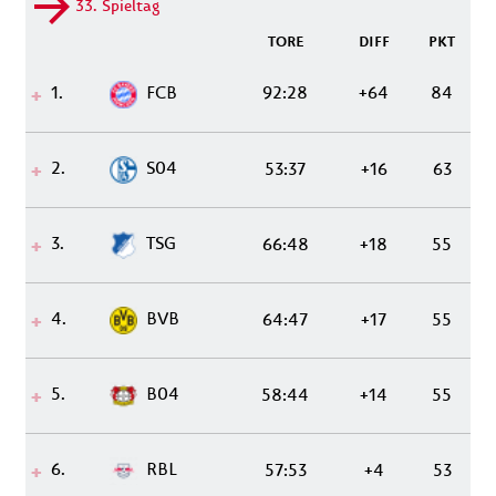
33. Spieltag
TORE
DIFF
PKT
1.
FCB
92:28
+64
84
2.
S04
53:37
+16
63
3.
TSG
66:48
+18
55
4.
BVB
64:47
+17
55
5.
B04
58:44
+14
55
6.
RBL
57:53
+4
53