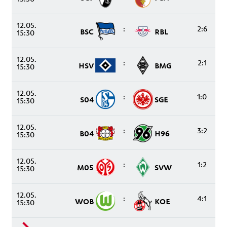
12.05.
:
2:6
BSC
RBL
15:30
12.05.
:
2:1
HSV
BMG
15:30
12.05.
:
1:0
S04
SGE
15:30
12.05.
:
3:2
B04
H96
15:30
12.05.
:
1:2
M05
SVW
15:30
12.05.
:
4:1
WOB
KOE
15:30