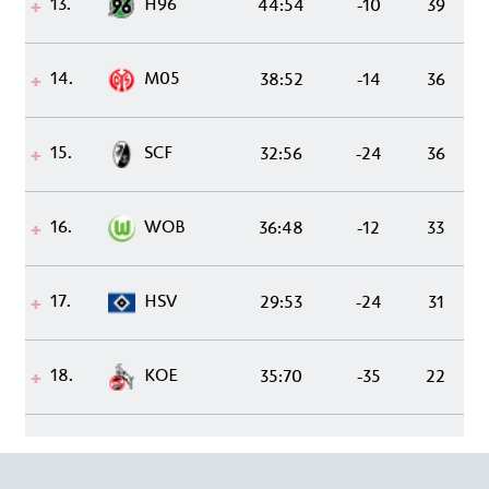
13.
H96
44:54
-10
39
14.
M05
38:52
-14
36
15.
SCF
32:56
-24
36
16.
WOB
36:48
-12
33
17.
HSV
29:53
-24
31
18.
KOE
35:70
-35
22