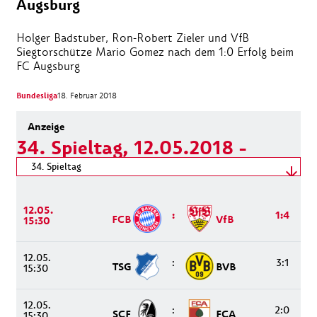
Augsburg
Holger Badstuber, Ron-Robert Zieler und VfB
Siegtorschütze Mario Gomez nach dem 1:0 Erfolg beim
FC Augsburg
Bundesliga
18. Februar 2018
34. Spieltag, 12.05.2018 -
12.05.2018
Spieltag wählen
34. Spieltag
12.05.2018 - 12.05.2018
12.05.
:
1:4
FCB
VfB
15:30
12.05.
:
3:1
TSG
BVB
15:30
12.05.
:
2:0
SCF
FCA
15:30