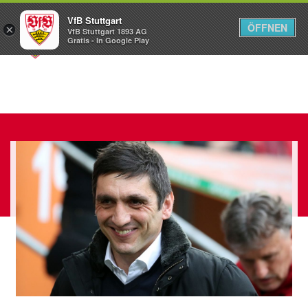
VfB Stuttgart
ÖFFNEN
×
VfB Stuttgart 1893 AG
Menü
Gratis - In Google Play