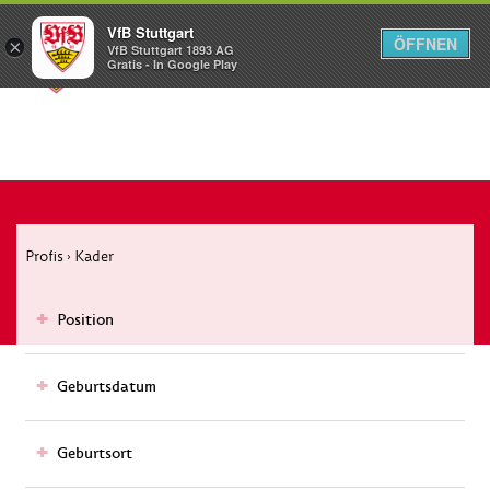
VfB Stuttgart
ÖFFNEN
×
VfB Stuttgart 1893 AG
Menü
Gratis - In Google Play
Profis
Kader
›
Position
Geburtsdatum
Geburtsort