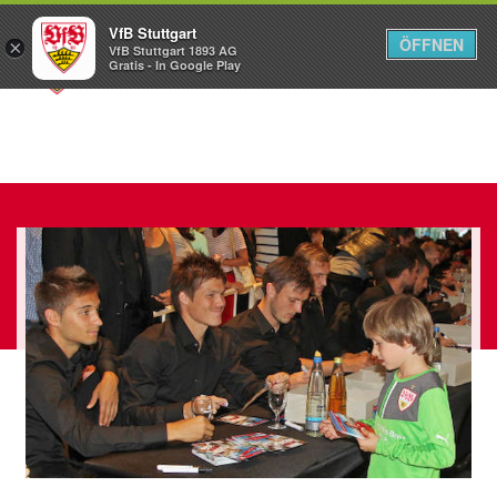
VfB Stuttgart
ÖFFNEN
×
VfB Stuttgart 1893 AG
Menü
Gratis - In Google Play