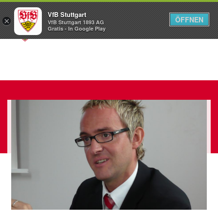
VfB Stuttgart
ÖFFNEN
×
VfB Stuttgart 1893 AG
Menü
Gratis - In Google Play