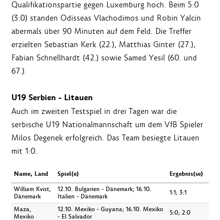
Qualifikationspartie gegen Luxemburg hoch. Beim 5:0
(3:0) standen Odisseas Vlachodimos und Robin Yalcin
abermals über 90 Minuten auf dem Feld. Die Treffer
erzielten Sebastian Kerk (22.), Matthias Ginter (27.),
Fabian Schnellhardt (42.) sowie Samed Yesil (60. und
67.).
U19 Serbien - Litauen
Auch im zweiten Testspiel in drei Tagen war die
serbische U19 Nationalmannschaft um dem VfB Spieler
Milos Degenek erfolgreich. Das Team besiegte Litauen
mit 1:0.
Name, Land
Spiel(e)
Ergebnis(se)
William Kvist,
12.10. Bulgarien - Dänemark; 16.10.
1:1; 3:1
Dänemark
Italien - Dänemark
Maza,
12.10. Mexiko - Guyana; 16.10. Mexiko
5:0; 2:0
Mexiko
- El Salvador