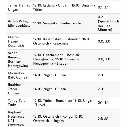
Tamas Hajnal,
12.10. Estland - Ungarn; 16.10. Ungarn -
0:1; 3:1
Ungarn
Türkei
0:2
Arthur Boka,
(Spielabbruch
13.10. Senegal - Elfenbeinküste
Elfenbeinküste
nach 77
Minuten)
Martin
12.10. Kasachstan - Österreich; 16.10.
Harnik,
0:0; 3:0
Österreich - Kasachstan
Österreich
Vedad
12.10. Griechenland - Bosnien-
Ibisevic,
Herzegowina; 16.10. Bosnien-
0:0; 3:0
Bosnien-
Herzegowina - Litauen
Herzegowina
Mamadou
14.10. Niger - Guinea
2:0
Bah, Guinea
Ibrahima
Traoré,
14.10. Niger - Guinea
2:0
Guinea
Tunay Torun,
12.10. Türkei - Rumänien; 16.10. Ungarn
0:1; 3:1
Türkei
- Türkei
Raphael
Holzhauser,
12.10. Österreich - Kongo; 15.10.
5:1; 3:1
U21
Österreich - Ungarn
Österreich