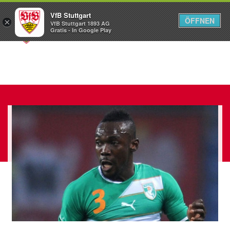
VfB Stuttgart
ÖFFNEN
×
VfB Stuttgart 1893 AG
Menü
Gratis - In Google Play