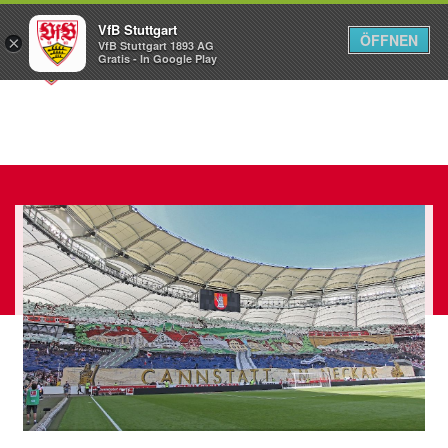
VfB Stuttgart
ÖFFNEN
×
VfB Stuttgart 1893 AG
Menü
Gratis - In Google Play