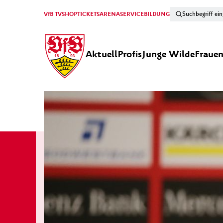
VfB TV
SHOP
TICKETS
ARENA
SERVICE
BILDUNG
Aktuell
Profis
Junge Wilde
Fraue