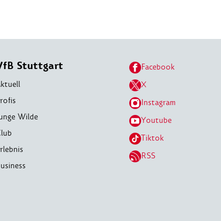
VfB Stuttgart
Facebook
ktuell
X
rofis
Instagram
unge Wilde
Youtube
lub
Tiktok
rlebnis
RSS
usiness