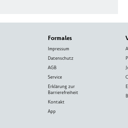
Formales
Impressum
A
Datenschutz
P
AGB
J
Service
C
Erklärung zur
E
Barrierefreiheit
B
Kontakt
App