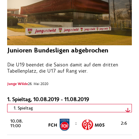
Junioren Bundesligen abgebrochen
Die U19 beendet die Saison damit auf dem dritten
Tabellenplatz, die U17 auf Rang vier.
Junge Wilde
26. Mai 2020
1. Spieltag, 10.08.2019 - 11.08.2019
Spieltag wählen
1. Spieltag
10.08.
10.08.2019 - 11.08.2019
:
2:6
FCH
M05
11:00