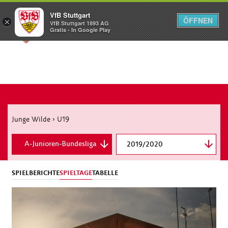
VfB Stuttgart
ÖFFNEN
×
VfB Stuttgart 1893 AG
Menü
Gratis - In Google Play
Junge Wilde
›
U19
A-Junioren-Bundesliga
2019/2020
SPIELBERICHTE
SPIELTAGE
TABELLE