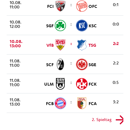
10.08.
:
0:1
FCI
OFC
11:00
10.08.
:
0:0
SGF
KSC
12:00
10.08.
:
2:2
VfB
TSG
13:00
11.08.
:
2:2
SCF
SGE
11:00
11.08.
:
0:5
ULM
FCK
11:00
11.08.
:
3:2
FCB
FCA
13:00
2. Spieltag