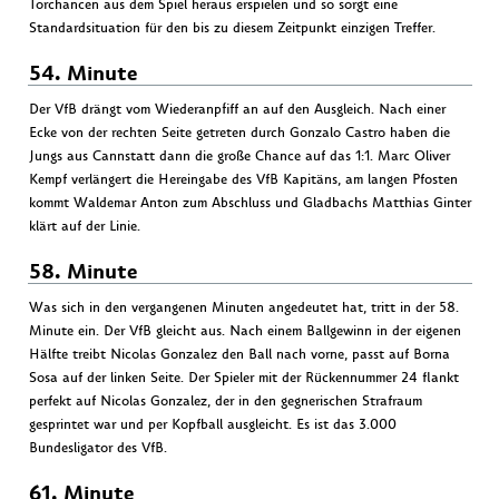
Torchancen aus dem Spiel heraus erspielen und so sorgt eine
Standardsituation für den bis zu diesem Zeitpunkt einzigen Treffer.
54. Minute
Der VfB drängt vom Wiederanpfiff an auf den Ausgleich. Nach einer
Ecke von der rechten Seite getreten durch Gonzalo Castro haben die
Jungs aus Cannstatt dann die große Chance auf das 1:1. Marc Oliver
Kempf verlängert die Hereingabe des VfB Kapitäns, am langen Pfosten
kommt Waldemar Anton zum Abschluss und Gladbachs Matthias Ginter
klärt auf der Linie.
58. Minute
Was sich in den vergangenen Minuten angedeutet hat, tritt in der 58.
Minute ein. Der VfB gleicht aus. Nach einem Ballgewinn in der eigenen
Hälfte treibt Nicolas Gonzalez den Ball nach vorne, passt auf Borna
Sosa auf der linken Seite. Der Spieler mit der Rückennummer 24 flankt
perfekt auf Nicolas Gonzalez, der in den gegnerischen Strafraum
gesprintet war und per Kopfball ausgleicht. Es ist das 3.000
Bundesligator des VfB.
61. Minute