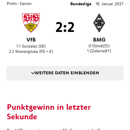
Profis
Saison
Bundesliga
16. Januar 2021
›
2:2
VfB
BMG
0:1
Stindl
(35')
1:1
González
(58')
1:2
Zakaria
(61')
2:2
Wamangituka
(90 + 6')
WEITERE DATEN EINBLENDEN
Punktgewinn in letzter
Sekunde