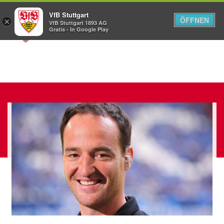
VfB Stuttgart
ÖFFNEN
×
VfB Stuttgart 1893 AG
Menü
Gratis - In Google Play