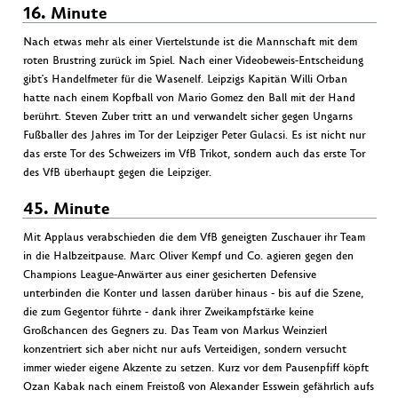
16. Minute
Nach etwas mehr als einer Viertelstunde ist die Mannschaft mit dem
roten Brustring zurück im Spiel. Nach einer Videobeweis-Entscheidung
gibt's Handelfmeter für die Wasenelf. Leipzigs Kapitän Willi Orban
hatte nach einem Kopfball von Mario Gomez den Ball mit der Hand
berührt. Steven Zuber tritt an und verwandelt sicher gegen Ungarns
Fußballer des Jahres im Tor der Leipziger Peter Gulacsi. Es ist nicht nur
das erste Tor des Schweizers im VfB Trikot, sondern auch das erste Tor
des VfB überhaupt gegen die Leipziger.
45. Minute
Mit Applaus verabschieden die dem VfB geneigten Zuschauer ihr Team
in die Halbzeitpause. Marc Oliver Kempf und Co. agieren gegen den
Champions League-Anwärter aus einer gesicherten Defensive
unterbinden die Konter und lassen darüber hinaus - bis auf die Szene,
die zum Gegentor führte - dank ihrer Zweikampfstärke keine
Großchancen des Gegners zu. Das Team von Markus Weinzierl
konzentriert sich aber nicht nur aufs Verteidigen, sondern versucht
immer wieder eigene Akzente zu setzen. Kurz vor dem Pausenpfiff köpft
Ozan Kabak nach einem Freistoß von Alexander Esswein gefährlich aufs