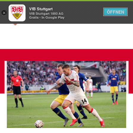
VfB Stuttgart
ÖFFNEN
×
VfB Stuttgart 1893 AG
Menü
Gratis - In Google Play