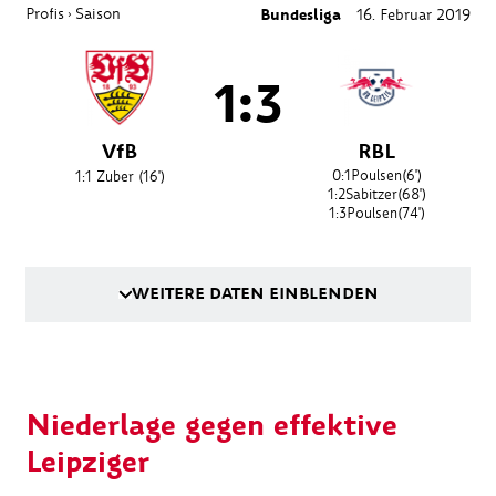
Profis
Saison
Bundesliga
16. Februar 2019
›
1:3
VfB
RBL
0:1
Poulsen
(6')
1:1
Zuber
(16')
1:2
Sabitzer
(68')
1:3
Poulsen
(74')
WEITERE DATEN EINBLENDEN
Niederlage gegen effektive
Leipziger