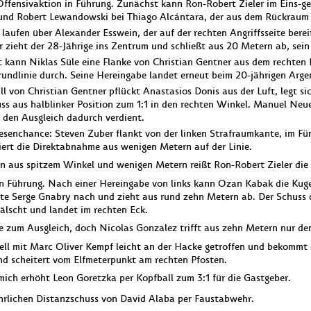
Offensivaktion in Führung. Zunächst kann Ron-Robert Zieler im Eins-g
und Robert Lewandowski bei Thiago Alcántara, der aus dem Rückraum k
 laufen über Alexander Esswein, der auf der rechten Angriffsseite bere
 zieht der 28-Jährige ins Zentrum und schließt aus 20 Metern ab, sein
kann Niklas Süle eine Flanke von Christian Gentner aus dem rechten H
undlinie durch. Seine Hereingabe landet erneut beim 20-jährigen Argent
ll von Christian Gentner pflückt Anastasios Donis aus der Luft, legt si
s aus halblinker Position zum 1:1 in den rechten Winkel. Manuel Neue
h den Ausgleich dadurch verdient.
esenchance: Steven Zuber flankt von der linken Strafraumkante, im Fün
ert die Direktabnahme aus wenigen Metern auf der Linie.
n aus spitzem Winkel und wenigen Metern reißt Ron-Robert Zieler die
 in Führung. Nach einer Hereingabe von links kann Ozan Kabak die Kug
te Serge Gnabry nach und zieht aus rund zehn Metern ab. Der Schuss d
älscht und landet im rechten Eck.
 zum Ausgleich, doch Nicolas Gonzalez trifft aus zehn Metern nur den
ll mit Marc Oliver Kempf leicht an der Hacke getroffen und bekommt d
 und scheitert vom Elfmeterpunkt am rechten Pfosten.
ich erhöht Leon Goretzka per Kopfball zum 3:1 für die Gastgeber.
ährlichen Distanzschuss von David Alaba per Faustabwehr.