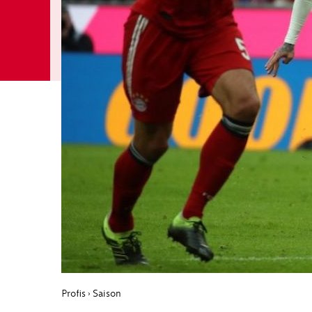
Profis
Saison
›