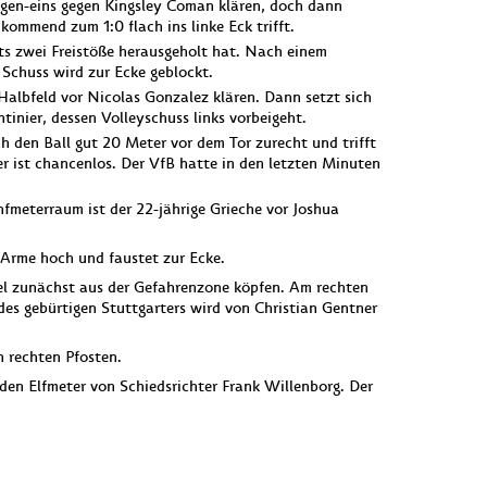
egen-eins gegen Kingsley Coman klären, doch dann
ommend zum 1:0 flach ins linke Eck trifft.
its zwei Freistöße herausgeholt hat. Nach einem
 Schuss wird zur Ecke geblockt.
albfeld vor Nicolas Gonzalez klären. Dann setzt sich
inier, dessen Volleyschuss links vorbeigeht.
ch den Ball gut 20 Meter vor dem Tor zurecht und trifft
r ist chancenlos. Der VfB hatte in den letzten Minuten
fmeterraum ist der 22-jährige Grieche vor Joshua
 Arme hoch und faustet zur Ecke.
el zunächst aus der Gefahrenzone köpfen. Am rechten
es gebürtigen Stuttgarters wird von Christian Gentner
 rechten Pfosten.
en Elfmeter von Schiedsrichter Frank Willenborg. Der