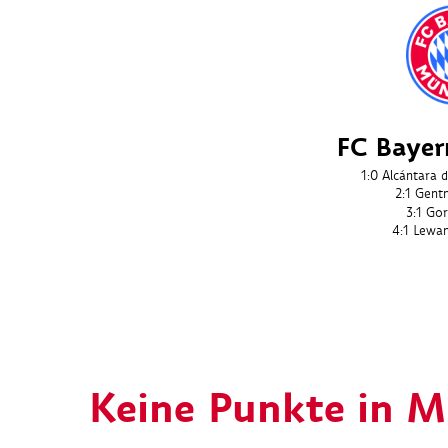
FC Baye
1:0
Alcántara 
2:1
Gent
3:1
Gor
4:1
Lewa
Keine Punkte in 