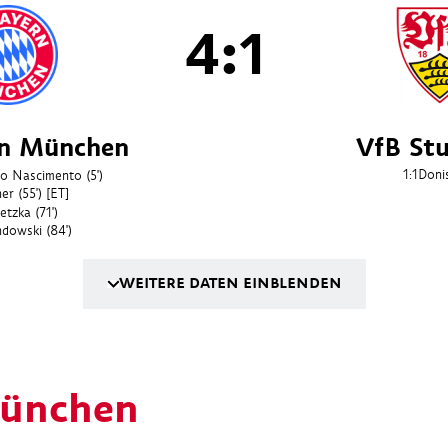
4:1
rn München
VfB Stu
1:1
Doni
do Nascimento
(5')
ner
(55') [ET]
etzka
(71')
ndowski
(84')
WEITERE DATEN EINBLENDEN
München