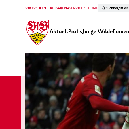
VfB TV
SHOP
TICKETS
ARENA
SERVICE
BILDUNG
Aktuell
Profis
Junge Wilde
Fraue