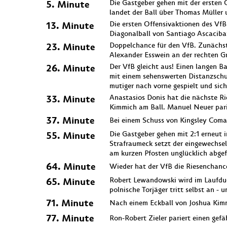
5. Minute
Die Gastgeber gehen mit der ersten 
landet der Ball über Thomas Müller 
13. Minute
Die ersten Offensivaktionen des VfB
Diagonalball von Santiago Ascacibar
23. Minute
Doppelchance für den VfB. Zunächst 
Alexander Esswein an der rechten Gr
26. Minute
Der VfB gleicht aus! Einen langen Ba
mit einem sehenswerten Distanzschus
mutiger nach vorne gespielt und sic
33. Minute
Anastasios Donis hat die nächste Ri
Kimmich am Ball. Manuel Neuer pari
37. Minute
Bei einem Schuss von Kingsley Coma
55. Minute
Die Gastgeber gehen mit 2:1 erneut
Strafraumeck setzt der eingewechsel
am kurzen Pfosten unglücklich abgef
64. Minute
Wieder hat der VfB die Riesenchance
65. Minute
Robert Lewandowski wird im Laufdue
polnische Torjäger tritt selbst an -
71. Minute
Nach einem Eckball von Joshua Kimm
77. Minute
Ron-Robert Zieler pariert einen gef