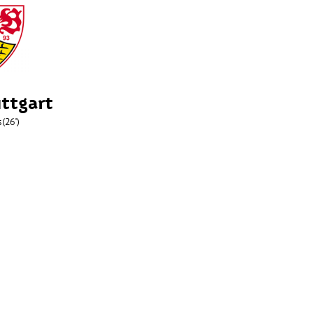
ttgart
s
(26')