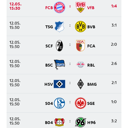
12.05.
:
1:4
FCB
VfB
15:30
12.05.
:
3:1
TSG
BVB
15:30
12.05.
:
2:0
SCF
FCA
15:30
12.05.
:
2:6
BSC
RBL
15:30
12.05.
:
2:1
HSV
BMG
15:30
12.05.
:
1:0
S04
SGE
15:30
12.05.
:
3:2
B04
H96
15:30