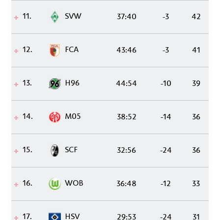
11.
SVW
37:40
-3
42
12.
FCA
43:46
-3
41
13.
H96
44:54
-10
39
14.
M05
38:52
-14
36
15.
SCF
32:56
-24
36
16.
WOB
36:48
-12
33
17.
HSV
29:53
-24
31