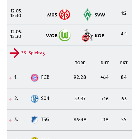
12.05.
:
1:2
M05
SVW
15:30
12.05.
:
4:1
WOB
KOE
15:30
33. Spieltag
TORE
DIFF
PKT
1.
FCB
92:28
+64
84
2.
S04
53:37
+16
63
3.
TSG
66:48
+18
55