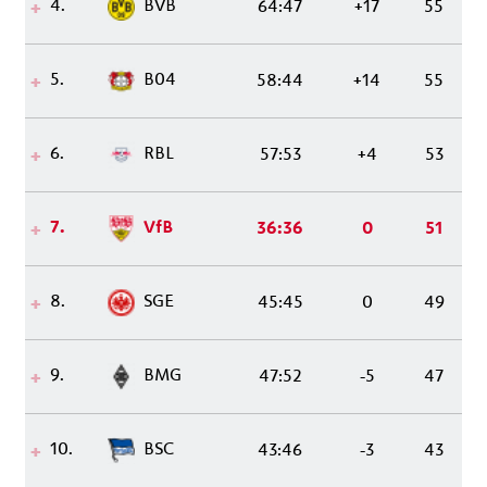
4.
BVB
64:47
+17
55
5.
B04
58:44
+14
55
6.
RBL
57:53
+4
53
7.
VfB
36:36
0
51
8.
SGE
45:45
0
49
9.
BMG
47:52
-5
47
10.
BSC
43:46
-3
43