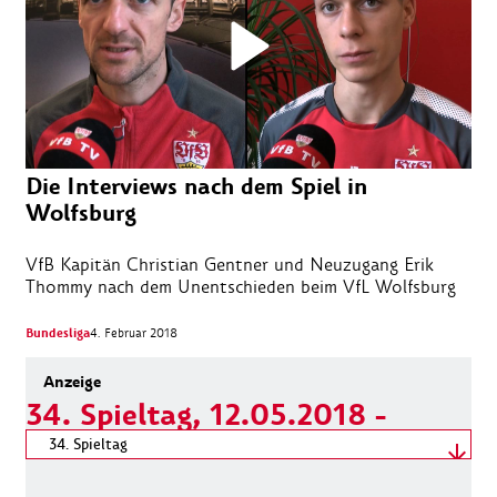
Die Interviews nach dem Spiel in
Wolfsburg
VfB Kapitän Christian Gentner und Neuzugang Erik
Thommy nach dem Unentschieden beim VfL Wolfsburg
Bundesliga
4. Februar 2018
34. Spieltag, 12.05.2018 -
12.05.2018
Spieltag wählen
34. Spieltag
12.05.2018 - 12.05.2018