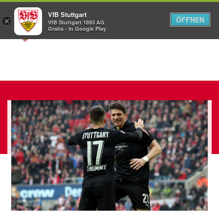
VfB Stuttgart
ÖFFNEN
×
VfB Stuttgart 1893 AG
Menü
Gratis - In Google Play