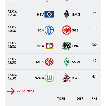
12.05.
:
2:1
HSV
BMG
15:30
12.05.
:
1:0
S04
SGE
15:30
12.05.
:
3:2
B04
H96
15:30
12.05.
:
1:2
M05
SVW
15:30
12.05.
:
4:1
WOB
KOE
15:30
33. Spieltag
TORE
DIFF
PKT