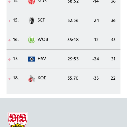
14.
M05
38:52
-14
36
15.
SCF
32:56
-24
36
16.
WOB
36:48
-12
33
17.
HSV
29:53
-24
31
18.
KOE
35:70
-35
22