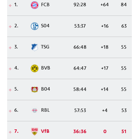
1.
FCB
92:28
+64
84
2.
S04
53:37
+16
63
3.
TSG
66:48
+18
55
4.
BVB
64:47
+17
55
5.
B04
58:44
+14
55
6.
RBL
57:53
+4
53
7.
VfB
36:36
0
51