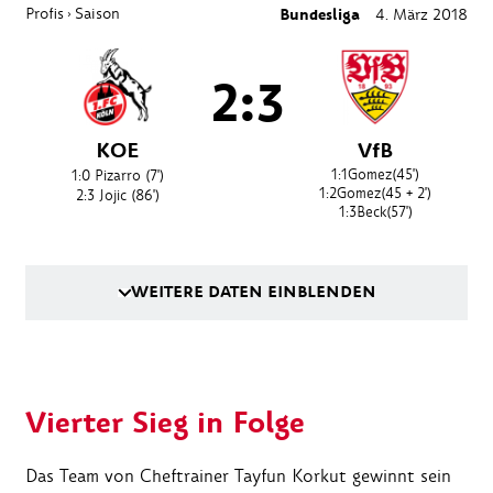
Profis
Saison
Bundesliga
4. März 2018
›
2:3
KOE
VfB
1:1
Gomez
(45')
1:0
Pizarro
(7')
1:2
Gomez
(45 + 2')
2:3
Jojic
(86')
1:3
Beck
(57')
WEITERE DATEN EINBLENDEN
Vierter Sieg in Folge
Das Team von Cheftrainer Tayfun Korkut gewinnt sein