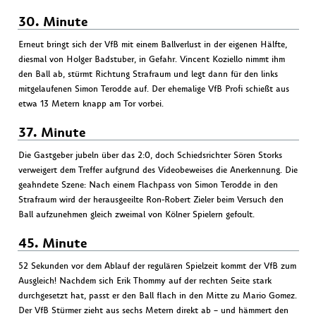
30. Minute
Erneut bringt sich der VfB mit einem Ballverlust in der eigenen Hälfte,
diesmal von Holger Badstuber, in Gefahr. Vincent Koziello nimmt ihm
den Ball ab, stürmt Richtung Strafraum und legt dann für den links
mitgelaufenen Simon Terodde auf. Der ehemalige VfB Profi schießt aus
etwa 13 Metern knapp am Tor vorbei.
37. Minute
Die Gastgeber jubeln über das 2:0, doch Schiedsrichter Sören Storks
verweigert dem Treffer aufgrund des Videobeweises die Anerkennung. Die
geahndete Szene: Nach einem Flachpass von Simon Terodde in den
Strafraum wird der herausgeeilte Ron-Robert Zieler beim Versuch den
Ball aufzunehmen gleich zweimal von Kölner Spielern gefoult.
45. Minute
52 Sekunden vor dem Ablauf der regulären Spielzeit kommt der VfB zum
Ausgleich! Nachdem sich Erik Thommy auf der rechten Seite stark
durchgesetzt hat, passt er den Ball flach in den Mitte zu Mario Gomez.
Der VfB Stürmer zieht aus sechs Metern direkt ab – und hämmert den