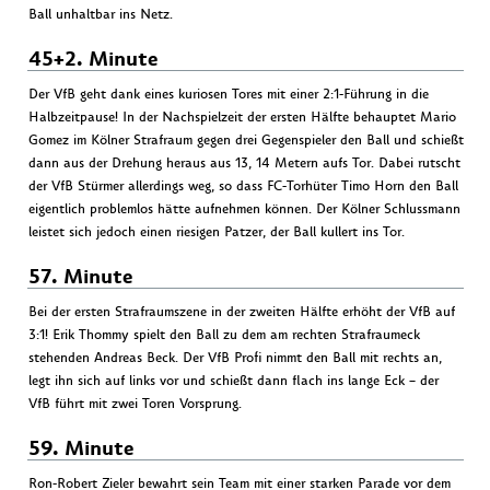
Ball unhaltbar ins Netz.
45+2. Minute
Der VfB geht dank eines kuriosen Tores mit einer 2:1-Führung in die
Halbzeitpause! In der Nachspielzeit der ersten Hälfte behauptet Mario
Gomez im Kölner Strafraum gegen drei Gegenspieler den Ball und schießt
dann aus der Drehung heraus aus 13, 14 Metern aufs Tor. Dabei rutscht
der VfB Stürmer allerdings weg, so dass FC-Torhüter Timo Horn den Ball
eigentlich problemlos hätte aufnehmen können. Der Kölner Schlussmann
leistet sich jedoch einen riesigen Patzer, der Ball kullert ins Tor.
57. Minute
Bei der ersten Strafraumszene in der zweiten Hälfte erhöht der VfB auf
3:1! Erik Thommy spielt den Ball zu dem am rechten Strafraumeck
stehenden Andreas Beck. Der VfB Profi nimmt den Ball mit rechts an,
legt ihn sich auf links vor und schießt dann flach ins lange Eck – der
VfB führt mit zwei Toren Vorsprung.
59. Minute
Ron-Robert Zieler bewahrt sein Team mit einer starken Parade vor dem