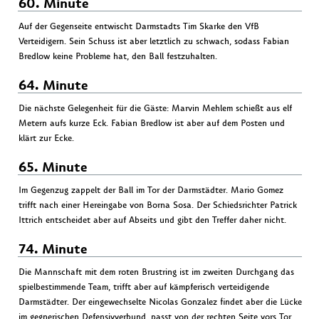
60. Minute
Auf der Gegenseite entwischt Darmstadts Tim Skarke den VfB
Verteidigern. Sein Schuss ist aber letztlich zu schwach, sodass Fabian
Bredlow keine Probleme hat, den Ball festzuhalten.
64. Minute
Die nächste Gelegenheit für die Gäste: Marvin Mehlem schießt aus elf
Metern aufs kurze Eck. Fabian Bredlow ist aber auf dem Posten und
klärt zur Ecke.
65. Minute
Im Gegenzug zappelt der Ball im Tor der Darmstädter. Mario Gomez
trifft nach einer Hereingabe von Borna Sosa. Der Schiedsrichter Patrick
Ittrich entscheidet aber auf Abseits und gibt den Treffer daher nicht.
74. Minute
Die Mannschaft mit dem roten Brustring ist im zweiten Durchgang das
spielbestimmende Team, trifft aber auf kämpferisch verteidigende
Darmstädter. Der eingewechselte Nicolas Gonzalez findet aber die Lücke
im gegnerischen Defensivverbund, passt von der rechten Seite vors Tor,