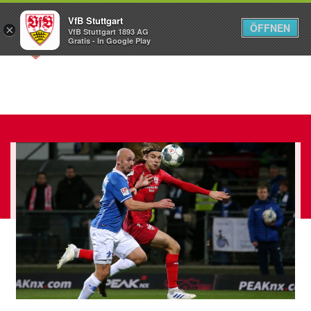
VfB Stuttgart
ÖFFNEN
×
VfB Stuttgart 1893 AG
Menü
Gratis - In Google Play