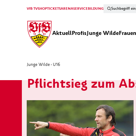
VfB TV
SHOP
TICKETS
ARENA
SERVICE
BILDUNG
Aktuell
Profis
Junge Wilde
Fraue
Junge Wilde
U16
›
Pflichtsieg zum Ab