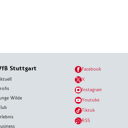
VfB Stuttgart
Facebook
ktuell
X
rofis
Instagram
unge Wilde
Youtube
lub
Tiktok
rlebnis
RSS
usiness