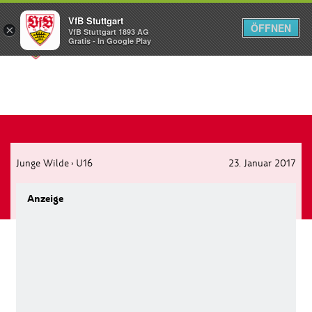
VfB Stuttgart
ÖFFNEN
×
VfB Stuttgart 1893 AG
Menü
Gratis - In Google Play
Junge Wilde
U16
23. Januar 2017
›