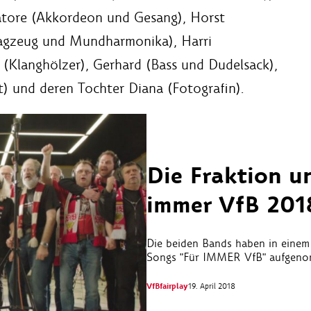
atore (Akkordeon und Gesang), Horst
lagzeug und Mundharmonika), Harri
 (Klanghölzer), Gerhard (Bass und Dudelsack),
) und deren Tochter Diana (Fotografin).
Die Fraktion u
immer VfB 201
Die beiden Bands haben in einem
Songs "Für IMMER VfB" aufgen
VfBfairplay
19. April 2018