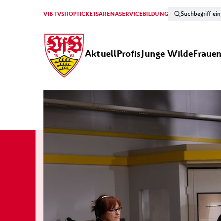
VfB TV
SHOP
TICKETS
ARENA
SERVICE
BILDUNG
Aktuell
Profis
Junge Wilde
Fraue