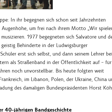
pe: In ihr begegnen sich schon seit Jahrzehnten
 Augenhöhe, um frei nach ihrem Motto „Wir spiele
musizieren. 1977 begegneten sich Salvatore und d
 geistig Behinderte in der Ludwigsburger
chüler erst sich selbst, und dann seinem Lehrer bei
ern als Straßenband in der Öffentlichkeit auf – für
ren noch unvorstellbar. Bis heute folgten weit
 Frankreich, im Libanon, Polen, der Ukraine, China 
nladung des damaligen Bundespräsidenten Horst K
der 40-jährigen Bandgeschichte