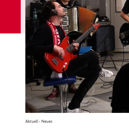
Aktuell
Neues
›