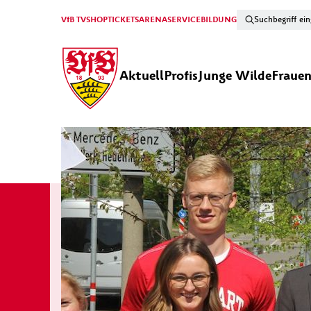
VfB TV
SHOP
TICKETS
ARENA
SERVICE
BILDUNG
Aktuell
Profis
Junge Wilde
Fraue