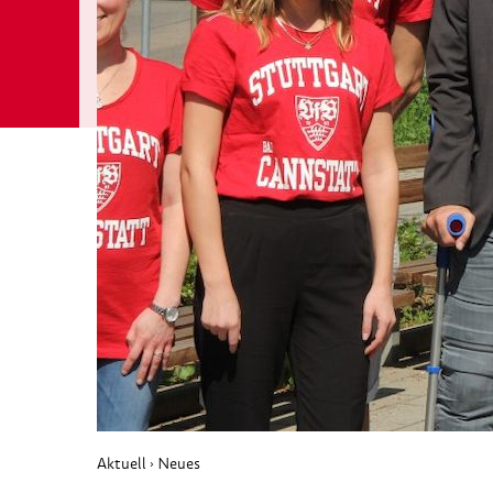
Aktuell
Neues
›