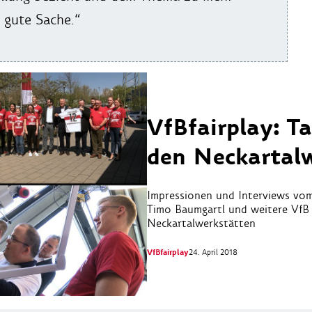
e gute Sache.“
VfBfairplay: T
den Neckartal
Impressionen und Interviews vom 
Timo Baumgartl und weitere VfB 
Neckartalwerkstätten
VfBfairplay
24. April 2018