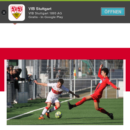
VfB Stuttgart
ÖFFNEN
×
VfB Stuttgart 1893 AG
Menü
Gratis - In Google Play