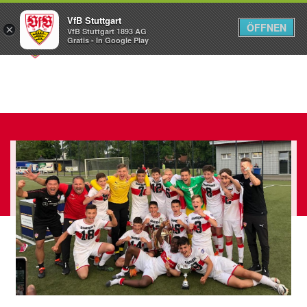
VfB Stuttgart
ÖFFNEN
×
VfB Stuttgart 1893 AG
Menü
Gratis - In Google Play