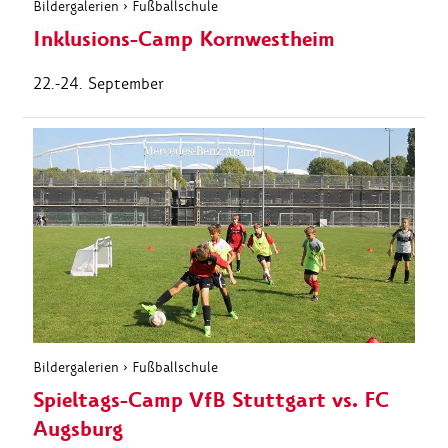
Bildergalerien
›
Fußballschule
Inklusions-Camp Kornwestheim
22.-24. September
Bildergalerien
›
Fußballschule
Spieltags-Camp VfB Stuttgart vs. FC
Augsburg