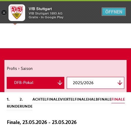
VfB Stuttgart
ÖFFNEN
×
VfB Stuttgart 1893 AG
Menü
Gratis - In Google Play
Profis
›
Saison
DFB-Pokal
Bundesliga
2025/2026
1.
2.
ACHTELFINALE
VIERTELFINALE
HALBFINALE
FINALE
UEFA Europa League
RUNDE
RUNDE
Supercup
Finale, 23.05.2026 - 23.05.2026