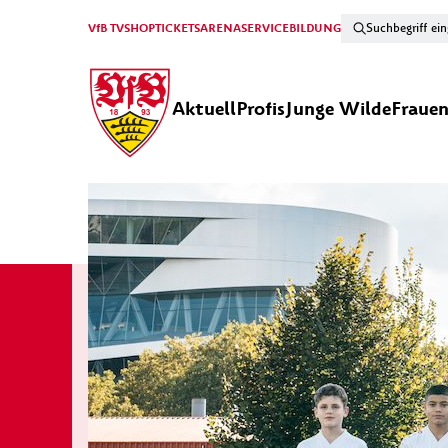
VfB TV
SHOP
TICKETS
ARENA
SERVICE
BILDUNG
Aktuell
Profis
Junge Wilde
Fraue