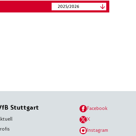
2025/2026
VfB Stuttgart
Facebook
ktuell
X
rofis
Instagram