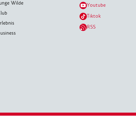
unge Wilde
Youtube
lub
Tiktok
rlebnis
RSS
usiness