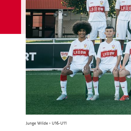
Junge Wilde
›
U16-U11