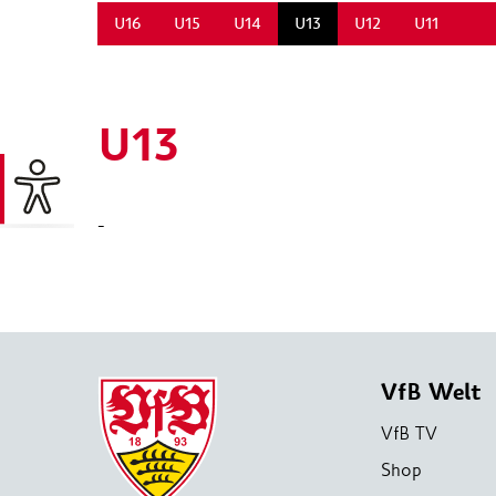
U16
U15
U14
U13
U12
U11
U13
-
VfB Welt
VfB TV
Shop