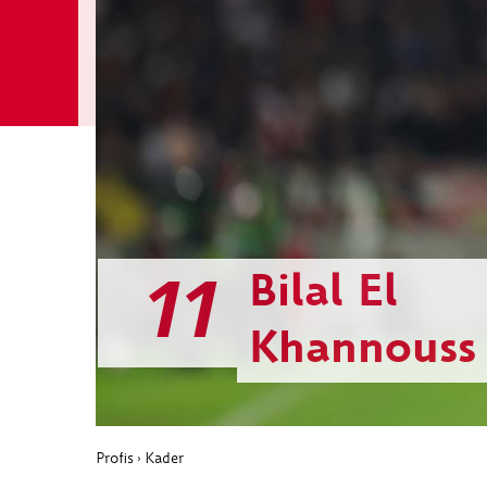
11
Bilal El
Khannouss
Profis
Kader
›