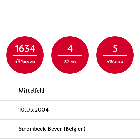
1634
4
5
Minuten
Tore
Assists
Mittelfeld
10.05.2004
Strombeek-Bever (Belgien)