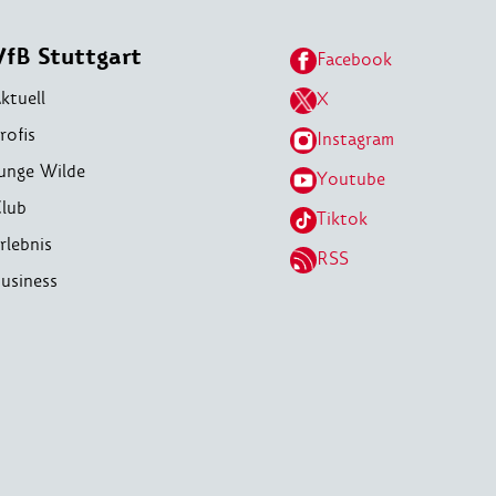
VfB Stuttgart
Facebook
ktuell
X
rofis
Instagram
unge Wilde
Youtube
lub
Tiktok
rlebnis
RSS
usiness