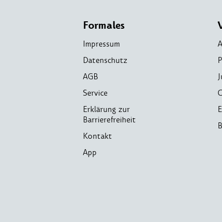
Formales
Impressum
A
Datenschutz
P
AGB
J
Service
C
Erklärung zur
E
Barrierefreiheit
B
Kontakt
App