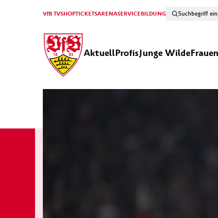
VfB TV
SHOP
TICKETS
ARENA
SERVICE
BILDUNG
Aktuell
Profis
Junge Wilde
Fraue