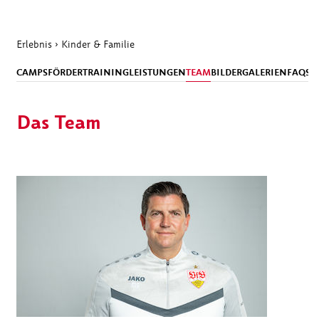
Erlebnis
›
Kinder & Familie
CAMPS
FÖRDERTRAINING
LEISTUNGEN
TEAM
BILDERGALERIEN
FAQS
K
Das Team