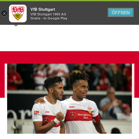
VfB Stuttgart
ÖFFNEN
×
VfB Stuttgart 1893 AG
Menü
Gratis - In Google Play