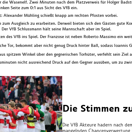
 die Wasenelf. Zwei Minuten nach dem Platzverweis für Holger Badstub
inken Seite zum 0:1 aus Sicht des VfB ein.
t: Alexander Mühling schießt knapp am rechten Pfosten vorbei.
n zum Ausgleich zu erarbeiten. Derweil bieten sich den Gästen gute K
u. Der VfB Schlussmann hält seine Mannschaft aber im Spiel.
en des VfB ins Spiel. Der Franzose ist neben Roberto Massimo ein wei
he Tor, bekommt aber nicht genug Druck hinter Ball, sodass Ioannis Gel
aus spitzem Winkel über den gegnerischen Torhüter, verfehlt sein Ziel 
sminuten nicht ausreichend Druck auf den Gegner ausüben, um zu zwin
Die Stimmen zu
Die VfB Akteure hadern nach dem
mangelnden Chancenverwertung.