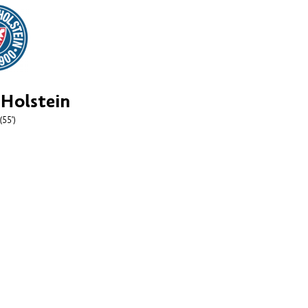
 Holstein
(55')