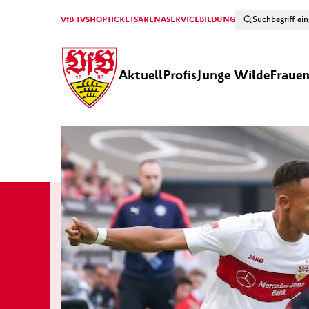
VfB TV
SHOP
TICKETS
ARENA
SERVICE
BILDUNG
Aktuell
Profis
Junge Wilde
Fraue