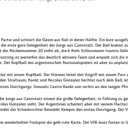
 Partie und schnürt die Gäste aus Kiel in deren Hälfte. Ein kurz ausge
 die erste gute Gelegenheit der Jungs aus Cannstatt. Der Ball kommt z
mit der Rückennummer 20 zieht ab, doch Kiels Schlussmann Ioannis Gelio
string ist weiterhin das deutlich aktivere Team und erspielt sich die
. Der Kopfball des argentinischen Nationalspielers ist aber zu unplatz
lez mit einem Kopfball. Der Stürmer leitet den Angriff mit einem Pass
n den Strafraum, flankt und Nicolas Gonzalez hechtet nach dem Ball, kö
rsten Durchgangs: Gonzalo Castro flankt von rechts an den langen Pfos
ie Jungs aus Cannstatt erneut die große Gelegenheit, in Führung zu geh
las Gonzalez sieht. Der Argentinier scheitert aber mit seinem Flachsc
ndet der Schiedsrichter Benedikt Kempes den ersten Durchgang. Der Vf
m wiederholten Foulspiel die gelb-rote Karte. Der VfB muss fortan in U