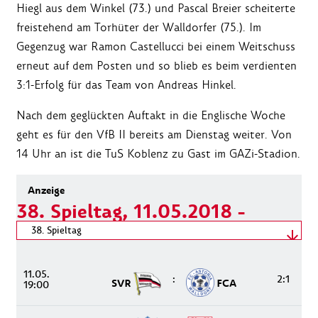
Hiegl aus dem Winkel (73.) und Pascal Breier scheiterte
freistehend am Torhüter der Walldorfer (75.). Im
Gegenzug war Ramon Castellucci bei einem Weitschuss
erneut auf dem Posten und so blieb es beim verdienten
3:1-Erfolg für das Team von Andreas Hinkel.
Nach dem geglückten Auftakt in die Englische Woche
geht es für den VfB II bereits am Dienstag weiter. Von
14 Uhr an ist die TuS Koblenz zu Gast im GAZi-Stadion.
38. Spieltag, 11.05.2018 -
12.05.2018
Spieltag wählen
38. Spieltag
11.05.2018 - 12.05.2018
11.05.
:
2:1
SVR
FCA
19:00