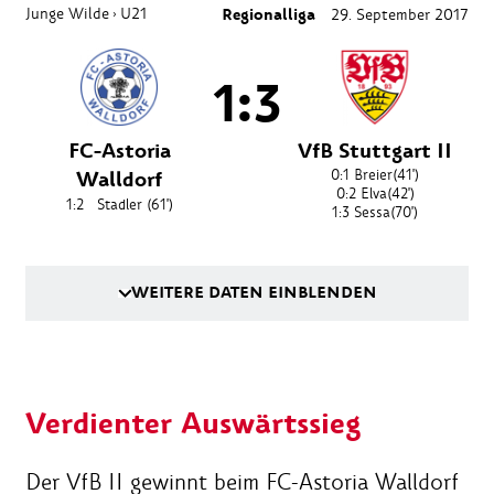
Junge Wilde
U21
Regionalliga
29. September 2017
›
1:3
FC-Astoria
VfB Stuttgart II
Walldorf
0:1
Breier
(41')
0:2
Elva
(42')
1:2
Stadler
(61')
1:3
Sessa
(70')
WEITERE DATEN EINBLENDEN
Verdienter Auswärtssieg
Der VfB II gewinnt beim FC-Astoria Walldorf