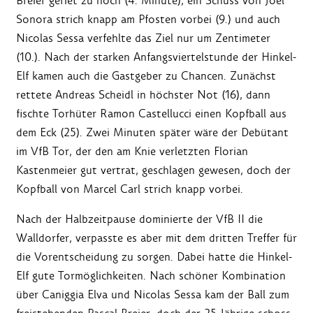
Breier geriet zu hoch (4. Minute), ein Schuss von Joel
Sonora strich knapp am Pfosten vorbei (9.) und auch
Nicolas Sessa verfehlte das Ziel nur um Zentimeter
(10.). Nach der starken Anfangsviertelstunde der Hinkel-
Elf kamen auch die Gastgeber zu Chancen. Zunächst
rettete Andreas Scheidl in höchster Not (16), dann
fischte Torhüter Ramon Castellucci einen Kopfball aus
dem Eck (25). Zwei Minuten später wäre der Debütant
im VfB Tor, der den am Knie verletzten Florian
Kastenmeier gut vertrat, geschlagen gewesen, doch der
Kopfball von Marcel Carl strich knapp vorbei.
Nach der Halbzeitpause dominierte der VfB II die
Walldorfer, verpasste es aber mit dem dritten Treffer für
die Vorentscheidung zu sorgen. Dabei hatte die Hinkel-
Elf gute Tormöglichkeiten. Nach schöner Kombination
über Caniggia Elva und Nicolas Sessa kam der Ball zum