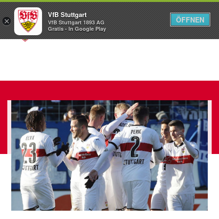
VfB Stuttgart
ÖFFNEN
×
VfB Stuttgart 1893 AG
Menü
Gratis - In Google Play