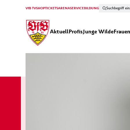
VfB TV
SHOP
TICKETS
ARENA
SERVICE
BILDUNG
Aktuell
Profis
Junge Wilde
Fraue