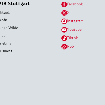
VfB Stuttgart
Facebook
ktuell
X
rofis
Instagram
unge Wilde
Youtube
lub
Tiktok
rlebnis
RSS
usiness