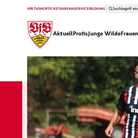
VfB TV
SHOP
TICKETS
ARENA
SERVICE
BILDUNG
Aktuell
Profis
Junge Wilde
Fraue