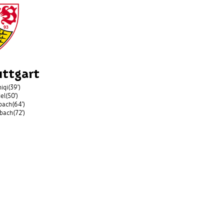
uttgart
iqi
(39')
el
(50')
bach
(64')
rbach
(72')