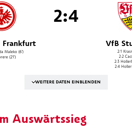
2:4
 Frankfurt
VfB St
2:1
Krasn
da Maleko
(6')
2:2
Caci
orere
(21')
2:3
Holler
2:4
Holle
WEITERE DATEN EINBLENDEN
m Auswärtssieg