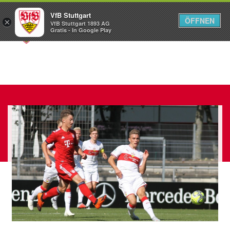
VfB Stuttgart
ÖFFNEN
×
VfB Stuttgart 1893 AG
Menü
Gratis - In Google Play