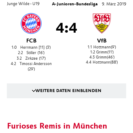
Junge Wilde
U19
A-Junioren-Bundesliga
9. März 2019
›
4:4
FCB
VfB
1:1
Hottmann
(9')
1:0
Herrmann [11]
(3')
1:2
Grimm
(11')
2:2
Stiller
(16')
4:3
Grimm
(46')
3:2
Zirkzee
(17')
4:4
Hottmann
(88')
4:2
Timossi Andersson
(29')
WEITERE DATEN EINBLENDEN
Furioses Remis in München